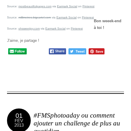
Source:
mostbeautifulpages.com
via
Earmark Social
on
Pinterest
Source:
millimetres.bigcartel.com
via
Earmark Social
on
Pinterest
Bon weeek-end
à toi !
Source:
ohsweetjoy.com
via
Earmark Social
on
Pinterest
J'aime, je partage !
0
comment
#FMSphotoaday ou comment
01
FÉV
ajouter un challenge de plus au
2013