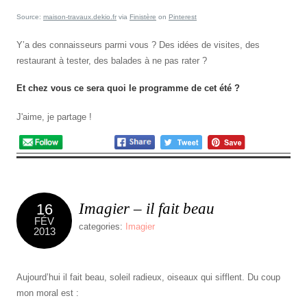
Source:
maison-travaux.dekio.fr
via
Finistère
on
Pinterest
Y’a des connaisseurs parmi vous ? Des idées de visites, des
restaurant à tester, des balades à ne pas rater ?
4
Comments
Et chez vous ce sera quoi le programme de cet été ?
J'aime, je partage !
Imagier – il fait beau
16
FÉV
categories:
Imagier
2013
Aujourd’hui il fait beau, soleil radieux, oiseaux qui sifflent. Du coup
mon moral est :