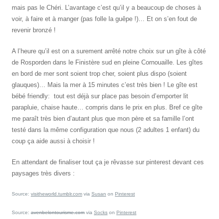
mais pas le Chéri. L’avantage c’est qu’il y a beaucoup de choses à
voir, à faire et à manger (pas folle la guêpe !)… Et on s’en fout de
revenir bronzé !
A l’heure qu’il est on a surement arrêté notre choix sur un gîte à côté
de Rosporden dans le Finistère sud en pleine Cornouaille. Les gîtes
en bord de mer sont soient trop cher, soient plus dispo (soient
glauques)… Mais la mer à 15 minutes c’est très bien ! Le gîte est
bébé friendly: tout est déjà sur place pas besoin d’emporter lit
parapluie, chaise haute… compris dans le prix en plus. Bref ce gîte
me paraît très bien d’autant plus que mon père et sa famille l’ont
testé dans la même configuration que nous (2 adultes 1 enfant) du
coup ça aide aussi à choisir !
En attendant de finaliser tout ça je rêvasse sur pinterest devant ces
paysages très divers :
Source:
visitheworld.tumblr.com
via
Susan
on
Pinterest
Source:
avenbelontourisme.com
via
Socks
on
Pinterest