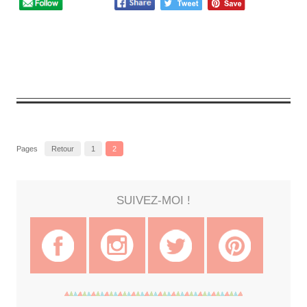
16
Comments
Pages
Retour
1
2
SUIVEZ-MOI !