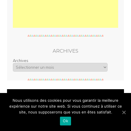
ARCHIVES
Archives
Maman au Balcon, le blog d'une maman près de Bordeaux en
Nous utilisons des cookies pour vous garantir la meilleure
Gironde. Un blog famille, food et lifestyle.
expérience sur notre site web. Si vous continuez à utiliser ce
site, nous supposerons que vous en êtes satisfait.
©Maman au Balcon 2020 Toutes les photos et textes publiés sur
Ok
ce blog, sauf mentions contraire, sont la propriété exclusive de
Maman au Balcon. Merci de respecter le droit d'auteur.