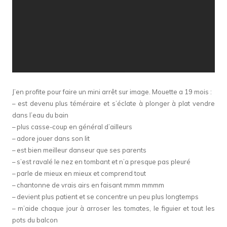
J’en profite pour faire un mini arrêt sur image. Mouette a 19 mois :
– est devenu plus téméraire et s’éclate à plonger à plat vendre
dans l’eau du bain
– plus casse-coup en général d’ailleurs
– adore jouer dans son lit
– est bien meilleur danseur que ses parents
– s’est ravalé le nez en tombant et n’a presque pas pleuré
– parle de mieux en mieux et comprend tout
– chantonne de vrais airs en faisant mmm mmmm
– devient plus patient et se concentre un peu plus longtemps
– m’aide chaque jour à arroser les tomates, le figuier et tout les
pots du balcon