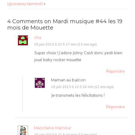
(giveaway terminé)
»
4 Comments on Mardi musique #44 les 19
mois de Mouette
cha
18 juin 2013 à 22 h 17 min (13 ans ago)
Super choix ! j’adore Johny Cash donc yeah bien
joué baby rocker mouette
Répondre
Maman au balcon
19 juin 2013 à 12 h 20 min (13 ans ago)
Je transmets les félicitations !
Répondre
Marjolaine Mamour
18 juin 2013 à 21 h 24 min (13 ans ago)