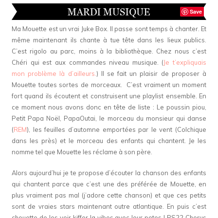
Save
Ma Mouette est un vrai Juke Box. Il passe sont temps à chanter. Et
même maintenant ils chante à tue tête dans les lieux publics.
C’est rigolo au parc, moins à la bibliothèque. Chez nous c’est
Chéri qui est aux commandes niveau musique. (
Je t’expliquais
mon problème là d’ailleurs.
) Il se fait un plaisir de proposer à
Mouette toutes sortes de morceaux. C’est vraiment un moment
fort quand ils écoutent et construisent une playlist ensemble. En
ce moment nous avons donc en tête de liste : Le poussin piou,
Petit Papa Noël, PapaOutai, le morceau du monsieur qui danse
(
REM
), les feuilles d’automne emportées par le vent (Colchique
dans les près) et le morceau des enfants qui chantent. Je les
nomme tel que Mouette les réclame à son père.
Alors aujourd’hui je te propose d’écouter la chanson des enfants
qui chantent parce que c’est une des préférée de Mouette, en
plus vraiment pas mal (j’adore cette chanson) et que ces petits
sont de vraies stars maintenant outre atlantique. En puis c’est
chouette de les voir kiffer la vibes avec leur potes ! PS22 Chorus