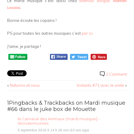
Le mardi musique c’est aussi chez
Mamour Blogue,
Maman
Louzoù
.
Bonne écoute les copains !
PS pour toutes les autres musiques c’est
par ici
J'aime, je partage !
1 Comment
«
Naturino et nous
Instants #71 avec le smile
»
1Pingbacks & Trackbacks on Mardi musique
#66 dans le juke box de Mouette
le Carnaval des Animaux {mardi musique} -
Wondermomes
5 septembre 2016 à 14 h 28 min (10 ans ago)