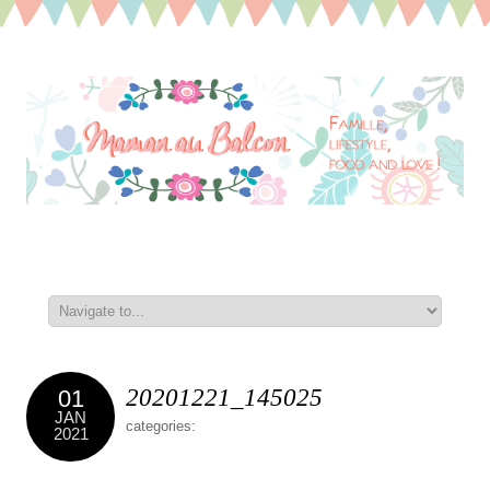
20201221_145025
01
JAN
categories:
2021