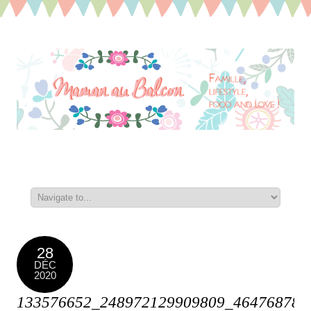
28
DÉC
2020
133576652_248972129909809_464768783