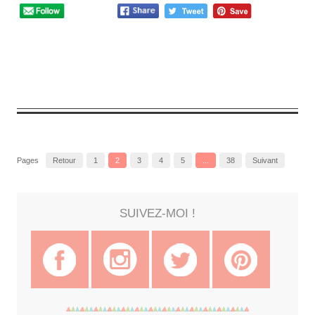
0
comment
Pages
Retour
1
2
3
4
5
...
38
Suivant
SUIVEZ-MOI !