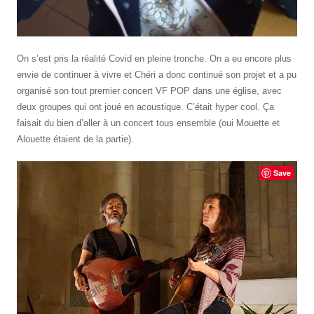
On s’est pris la réalité Covid en pleine tronche. On a eu encore plus
envie de continuer à vivre et Chéri a donc continué son projet et a pu
organisé son tout premier concert VF POP dans une église, avec
deux groupes qui ont joué en acoustique. C’était hyper cool. Ça
faisait du bien d’aller à un concert tous ensemble (oui Mouette et
Alouette étaient de la partie).
Save