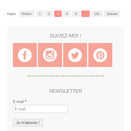
Pages
Retour
1
2
3
4
5
...
142
Suivant
SUIVEZ-MOI !
NEWSLETTER
E-mail
*